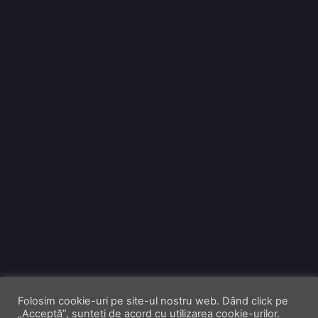
Folosim cookie-uri pe site-ul nostru web. Dând click pe
„Acceptă”, sunteți de acord cu utilizarea cookie-urilor.