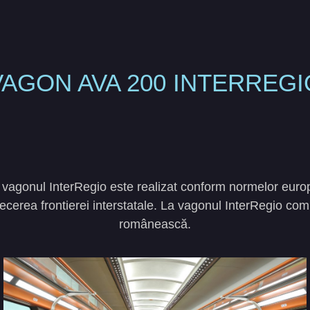
VAGON AVA 200 INTERREGI
re, vagonul InterRegio este realizat conform normelor euro
cu trecerea frontierei interstatale. La vagonul InterRegio c
românească.