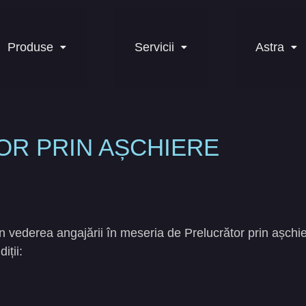
Produse
Servicii
Astra
R PRIN AȘCHIERE
vederea angajării în meseria de Prelucrător prin așchie
iții: